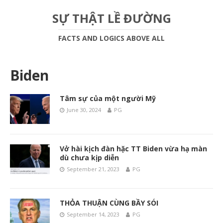
SỰ THẬT LỀ ĐƯỜNG
FACTS AND LOGICS ABOVE ALL
Biden
Tâm sự của một người Mỹ
June 30, 2024
PG
Vở hài kịch đàn hặc TT Biden vừa hạ màn
dù chưa kịp diễn
September 21, 2023
PG
THỎA THUẬN CÙNG BẦY SÓI
September 14, 2023
PG