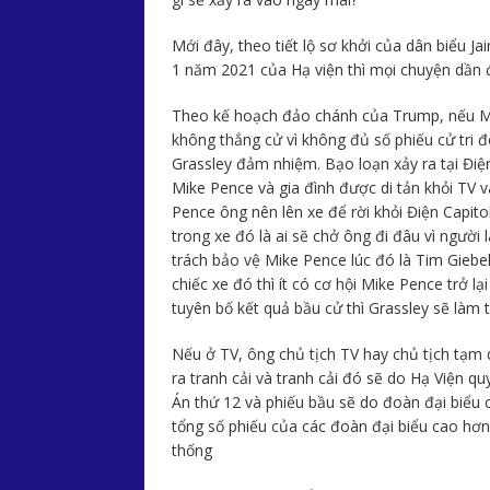
Mới đây, theo tiết lộ sơ khởi của dân biểu J
1 năm 2021 của Hạ viện thì mọi chuyện dần đ
Theo kế hoạch đảo chánh của Trump, nếu Mi
không thắng cử vì không đủ số phiếu cử tri 
Grassley đảm nhiệm. Bạo loạn xảy ra tại Điệ
Mike Pence và gia đình được di tản khỏi TV 
Pence ông nên lên xe để rời khỏi Điện Capit
trong xe đó là ai sẽ chở ông đi đâu vì ngườ
trách bảo vệ Mike Pence lúc đó là Tim Giebel
chiếc xe đó thì ít có cơ hội Mike Pence trở 
tuyên bố kết quả bầu cử thì Grassley sẽ làm 
Nếu ở TV, ông chủ tịch TV hay chủ tịch tạm 
ra tranh cải và tranh cải đó sẽ do Hạ Viện q
Án thứ 12 và phiếu bầu sẽ do đoàn đại biểu 
tổng số phiếu của các đoàn đại biểu cao hơn
thống