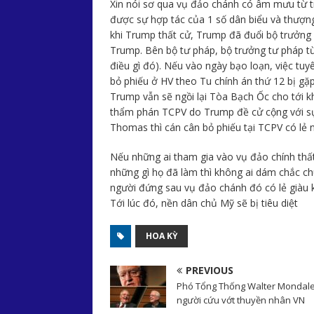
Xin nói sơ qua vụ đảo chánh có âm mưu từ 
được sự hợp tác của 1 số dân biểu và thượng
khi Trump thất cử, Trump đã đuổi bộ trưởng 
Trump. Bên bộ tư pháp, bộ trưởng tư pháp từ
điều gì đó). Nếu vào ngày bạo loạn, việc tuyê
bỏ phiếu ở HV theo Tu chính án thứ 12 bị gặp 
Trump vẫn sẽ ngồi lại Tòa Bạch Ốc cho tới k
thẩm phán TCPV do Trump đề cử cộng với sự
Thomas thì cán cân bỏ phiếu tại TCPV có lẻ
Nếu những ai tham gia vào vụ đảo chính thất
những gì họ đã làm thì không ai dám chắc ch
người đứng sau vụ đảo chánh đó có lẻ giàu 
Tới lúc đó, nền dân chủ Mỹ sẽ bị tiêu diệt
HOA KỲ
PREVIOUS
Phó Tổng Thống Walter Mondale
người cứu vớt thuyền nhân VN