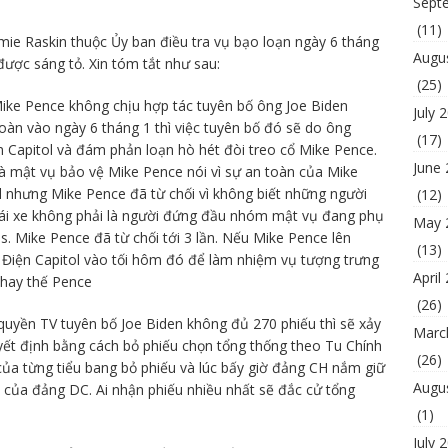
Sept
(11)
aimie Raskin thuộc Ủy ban điều tra vụ bạo loạn ngày 6 tháng
Augu
ược sáng tỏ. Xin tóm tắt như sau:
(25)
ke Pence không chịu hợp tác tuyên bố ông Joe Biden
July 
đoàn vào ngày 6 tháng 1 thì việc tuyên bố đó sẽ do ông
(17)
n Capitol và đám phản loạn hò hét đòi treo cổ Mike Pence.
June
và mật vụ bảo vệ Mike Pence nói vì sự an toàn của Mike
ol nhưng Mike Pence đã từ chối vì không biết những người
(12)
i lái xe không phải là người đứng đầu nhóm mật vụ đang phụ
May 
s. Mike Pence đã từ chối tới 3 lần. Nếu Mike Pence lên
(13)
lại Điện Capitol vào tối hôm đó để làm nhiệm vụ tượng trưng
April
thay thế Pence
(26)
quyền TV tuyên bố Joe Biden không đủ 270 phiếu thì sẽ xảy
Marc
uyết định bằng cách bỏ phiếu chọn tổng thống theo Tu Chính
(26)
của từng tiểu bang bỏ phiếu và lúc bấy giờ đảng CH nắm giữ
Augu
 của đảng DC. Ai nhận phiếu nhiều nhất sẽ đắc cử tổng
(1)
July 