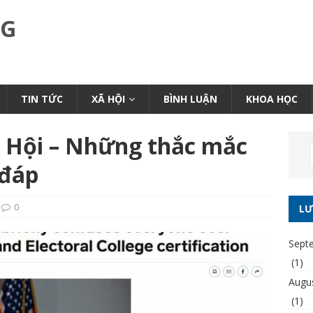
NG
TIN TỨC
XÃ HỘI
BÌNH LUẬN
KHOA HỌC
 Hội – Những thắc mắc
 đáp
0
LƯ
Sept
(1)
Augu
(1)