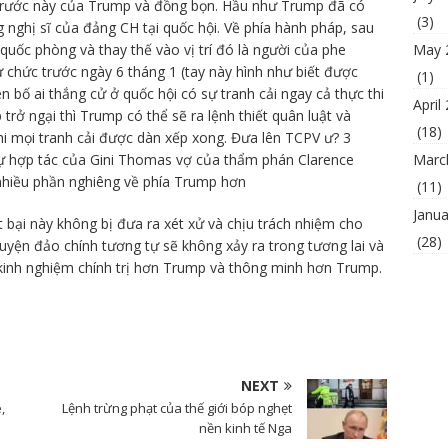
trước này của Trump và đồng bọn. Hầu như Trump đã có
(3)
 nghị sĩ của đảng CH tại quốc hội. Về phía hành pháp, sau
May 
quốc phòng và thay thế vào vị trí đó là người của phe
 chức trước ngày 6 tháng 1 (tay này hình như biết được
(1)
n bố ai thắng cử ở quốc hội có sự tranh cải ngay cả thực thi
April
trở ngại thì Trump có thể sẽ ra lệnh thiết quân luật và
(18)
hi mọi tranh cải được dàn xếp xong. Đưa lên TCPV ư? 3
Marc
 hợp tác của Gini Thomas vợ của thẩm phán Clarence
 nhiều phần nghiêng về phía Trump hơn
(11)
Janua
 bại này không bị đưa ra xét xử và chịu trách nhiệm cho
(28)
uyện đảo chính tương tự sẽ không xảy ra trong tương lai và
kinh nghiệm chính trị hơn Trump và thông minh hơn Trump.
NEXT
,
Lệnh trừng phạt của thế giới bóp nghẹt
nền kinh tế Nga