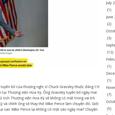
July 
(1)
June
(2)
Octo
(3)
Sept
(12)
Febr
(1)
Dece
(1)
tuyên bố của thượng nghị sĩ Chuck Grassley thuộc đảng CH
Nove
n tại Thượng viện Hoa Kỳ. Ông Grassley tuyên bố ngày mai
(7)
ủ tịch Thượng viện Hoa Kỳ sẽ không có mặt trong vai trò
Octo
ỳ và chính ông sẽ thay thế Mike Pence làm chuyện đó. Giới
(5)
tại sao Mike Pence lại không có mặt vào ngày mai? Chuyện