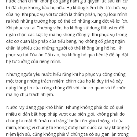
nước chân chính không cố gắng nắm giữ quyền lực sau khi cử
tri đã chọn không bầu họ nữa. Họ không kiếm tiền từ chức vụ
của họ. Khi phục vụ với tư cách là thẩm phán, họ tự loại mình
ra khỏi những trường hợp có thể có những xung đột về lợi ích.
Khi phục vụ tại Thượng viện, họ không sử dụng filibuster để
ngăn chặn các luật lệ mà họ không đồng ý. Khi phục vụ trong
các cơ quan lập pháp của tiểu bang, họ không cố gắng ngăn
chặn lá phiếu của những người có thể không ủng hộ họ. Khi
phục vụ tại Tòa án Tối cao, họ không bỏ qua tiền lệ để áp đặt
hệ tư tưởng của riêng mình.
Những người yêu nước hiểu rằng khi họ phục vụ công chúng,
một trong những trách nhiệm chính của họ là duy trì và xây
dựng lòng tin của công chúng đối với các cơ quan và tổ chức
mà họ chịu trách nhiệm.
Nước Mỹ đang gặp khó khăn. Nhưng không phải do có quá
nhiều di dân bất hợp pháp vượt qua biên giới, không phải do
chúng ta mất đi “màu da trắng” hoặc tôn giáo thống trị của
mình, không vì chúng ta không đứng hát quốc ca hay không kỷ
niệm lịch sử, cũng không phải vì chúng ta có sự gian lận trong