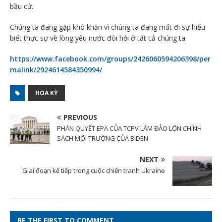
bầu cử.
Chúng ta đang gặp khó khăn vì chúng ta đang mất đi sự hiểu
biết thực sự về lòng yêu nước đòi hỏi ở tất cả chúng ta.
https://www.facebook.com/groups/2426060594206398/per
malink/2924614584350994/
HOA KỲ
PREVIOUS
PHÁN QUYẾT EPA CỦA TCPV LÀM ĐẢO LỘN CHÍNH
SÁCH MÔI TRƯỜNG CỦA BIDEN
NEXT
Giai đoạn kế tiếp trong cuộc chiến tranh Ukraine
BE THE FIRST TO COMMENT