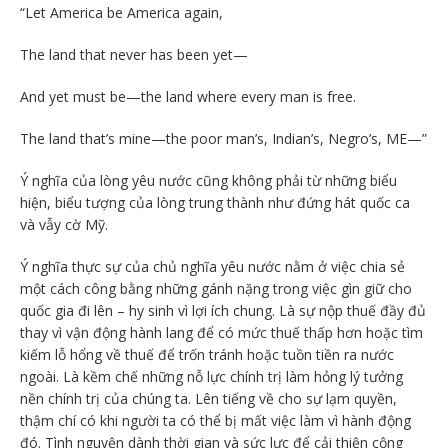
“Let America be America again,
The land that never has been yet—
And yet must be—the land where every man is free.
The land that’s mine—the poor man’s, Indian’s, Negro’s, ME—”
Ý nghĩa của lòng yêu nước cũng không phải từ những biểu
hiện, biểu tượng của lòng trung thành như đứng hát quốc ca
và vẫy cờ Mỹ.
Ý nghĩa thực sự của chủ nghĩa yêu nước nằm ở việc chia sẻ
một cách công bằng những gánh nặng trong việc gìn giữ cho
quốc gia đi lên – hy sinh vì lợi ích chung. Là sự nộp thuế đầy đủ
thay vì vận động hành lang để có mức thuế thấp hơn hoặc tìm
kiếm lỗ hổng về thuế để trốn tránh hoặc tuồn tiền ra nước
ngoài. Là kềm chế những nỗ lực chính trị làm hỏng lý tưởng
nền chính trị của chúng ta. Lên tiếng về cho sự lạm quyền,
thậm chí có khi người ta có thể bị mất việc làm vì hành động
đó. Tình nguyện dành thời gian và sức lực để cải thiện cộng