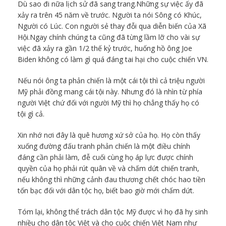
Dù sao đi nữa lịch sử đã sang trang.Những sự việc ấy đã
xảy ra trên 45 năm về trước. Người ta nói Sông có Khúc,
Người có Lúc. Con người sẻ thay đỗi qua diễn biến của Xã
Hội.Ngay chính chúng ta cũng đã từng lầm lỡ cho vài sự
việc đã xảy ra gần 1/2 thế kỷ trước, huống hồ ông Joe
Biden không có làm gì quá đáng tai hại cho cuộc chiến VN.
Nếu nói ông ta phản chiến là một cái tội thì cả triệu người
Mỹ phải đồng mang cái tội này. Nhưng đó là nhìn từ phía
người Việt chứ đối với người Mỹ thì họ chẳng thấy họ có
tội gì cả.
Xin nhớ nơi đây là quê hương xứ sở của họ. Họ còn thấy
xuống đường đấu tranh phản chiến là một điều chính
đáng cần phải làm, đễ cuối cùng họ áp lực được chính
quyền của họ phải rút quân về và chấm dứt chiến tranh,
nếu không thì những cảnh đau thương chết chóc hao tiền
tốn bạc đối với dân tộc họ, biết bao giờ mới chấm dứt.
Tóm lại, không thể trách dân tộc Mỹ được vì họ đã hy sinh
nhiều cho dân tộc Việt và cho cuộc chiến Việt Nam như