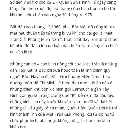
Số tiền viện trợ cho cả 2 – Quân Sự và Kinh Tế ngày càng
tăng dần theo mức độ leo thang của chiến tranh, cho tới
khi tàn cuộc chiến vào ngày 30 tháng 4,1975.
Bắt đầu vào tháng 12,1960, phía Bắc Việt đã công khai ra
mặt hậu thuẫn tiếp tế trang bị vũ khí cho cái gọi là “Mặt
Trận Giải Phóng Miền Nam”, thực chất đây là một tổ chức
bù nhìn đễ đánh lừa dư luận,dân Miền Nam vùng lên chỉ là
du kích lẻ tẻ .
Những cán bộ – cán binh nòng cốt của Mặt Trận là những
dân Tập Kết ra Bắc khi xưa hoặc toàn là lính chính quy
người Bắc. Nay họ đi “B” – Giải Phóng Miền Nam theo
đường mòn Hồ Chí Minh, lê theo đạn dược rồi ẩn nấp ở
những chiến khu bên kia biên giới Campuchia gần Tây
Ninh còn gọi là Trung Ương Cục “R”. Đễ ném đá dấu tay,
những binh lính này trước khi vào Nam họ đã vất lại hết
những tài liệu giấy tớ cá nhân, Quân Hàm Quân Đội đễ trá
hình thành lính của Mặt Trận Giải Phóng. Rồi từ đó họ tổ
chức phục kích, phá hoại, khủng bố giết chóc dân lành
khắp nơi.