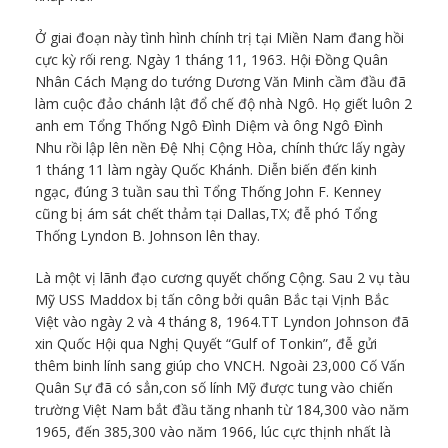
Ở giai đoạn này tình hình chính trị tại Miền Nam đang hồi
cực kỳ rối reng. Ngày 1 tháng 11, 1963. Hội Đồng Quân
Nhân Cách Mạng do tướng Dương Văn Minh cầm đầu đã
làm cuộc đảo chánh lật đổ chế độ nhà Ngô. Họ giết luôn 2
anh em Tổng Thống Ngô Đình Diệm và ông Ngô Đình
Nhu rồi lập lên nền Đệ Nhị Cộng Hòa, chính thức lấy ngày
1 tháng 11 làm ngày Quốc Khánh. Diễn biến đến kinh
ngạc, đúng 3 tuần sau thì Tổng Thống John F. Kenney
cũng bị ám sát chết thảm tại Dallas,TX; đễ phó Tổng
Thống Lyndon B. Johnson lên thay.
Là một vị lãnh đạo cương quyết chống Cộng. Sau 2 vụ tàu
Mỹ USS Maddox bị tấn công bởi quân Bắc tại Vịnh Bắc
Việt vào ngày 2 và 4 tháng 8, 1964.TT Lyndon Johnson đã
xin Quốc Hội qua Nghị Quyết “Gulf of Tonkin”, đễ gửi
thêm binh lính sang giúp cho VNCH. Ngoài 23,000 Cố Vấn
Quân Sự đã có sẳn,con số lính Mỹ được tung vào chiến
trường Việt Nam bắt đầu tăng nhanh từ 184,300 vào năm
1965, đến 385,300 vào năm 1966, lúc cực thịnh nhất là