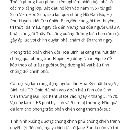
Thế là phong trào phản chiến nghiễm nhiên bộc phát ở
các mọi tầng lớp. Bắt đầu nổ lớn vào năm 1967 từ giới
Sinh Viên-Hoc Sinh, sau lan qua những Hội Đàn Bà, Hội
Phụ Huynh, Hội Cựu Chiến Binh,đến các giới thợ thuyền,
trí thức, da màu, ngay cả đến những hội của người Châu Á
hoặc các giới Thầy Tu cũng xuống đường biểu tình rầm rộ,
gây áp lực với chính quyền phải chấm chiến tranh ngay.
Phong trào phản chiến đòi Hòa Bình lại càng thu hút dân
chúng qua phong trào Hippie. Họ dùng Nhạc Hippie đễ
kéo theo cả triệu người xuống đường kề vai biểu tình
chống đối chính phủ.
Có một vụ làm rúng động người dân Hoa Kỳ nhất là vụ Vệ
Binh của TB Ohio đã bắn vào đoàn biểu tình của Sinh
Viên trường Đại Học Kent State vào ngày 4 tháng 5, 1970.
Vụ này làm 4 HS phải hy sinh và 9 em bị thương. Hậu quả
đã làm cho phong trào phản chiến càng thêm sôi sục.
Tình hình xuống đường chống chính phủ chống chiến tranh
quyết liệt đến nỗi, ngay chính tài tử Jane Fonda còn vô tới