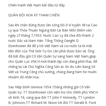
Chiến tranh Việt Nam bắt đầu từ đây.
QUÂN ĐỘI HOA KỲ THAM CHIẾN:
Sau khi chận đứng được làn sóng Đỏ ở vĩ tuyến 38 tại Cao
Ly qua Thỏa Thuận Ngưng Bắn tại Bàn Môn Điếm vào
ngày 27 tháng 7,1953. Nước Cao Ly đã chia đôi thành 2
nước Bắc và Nam Hàn. Tổng Thống Dwight D.
Eisenhower đã đễ ý tới Việt Nam và coi nước ta là một
tiền đồn của Thế Giới Tự Do cần phải được bảo vệ. Ông
đã bắt đầu gửi Cố Vấn Quân Sự sang Nam Việt Nam,giúp
cho Quân Lực VNCH mới thành lập còn đang phôi thai, đễ
chống lại cái Chủ Nghĩa Cộng Sản ác ôn do Liên Bang Sô
Viết và Trung Cộng chủ xướng, chúng đang hăm he muốn
nhuộm đỏ nhân loại.
Sau Hiệp Định Geneva 1954. Chẳng những gửi Cố Vấn
Quân Sự. TT Eisenhower còn viện trợ cho chính phủ VNCH
về Kinh Tế, sang qua đời TT John F Kennedy, TT Lyndon
B. Johnson,TT Richard M. Nixon tới đời TT Gerald R. Ford.