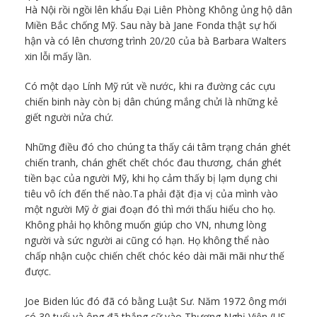
Hà Nội rồi ngồi lên khẩu Đại Liên Phòng Không ủng hộ dân
Miền Bắc chống Mỹ. Sau này bà Jane Fonda thật sự hối
hận và có lên chương trình 20/20 của bà Barbara Walters
xin lỗi mấy lần.
Có một dạo Lính Mỹ rút về nước, khi ra đường các cựu
chiến binh này còn bị dân chúng mắng chửi là những kẻ
giết người nửa chứ.
Những điều đó cho chúng ta thấy cái tâm trạng chán ghét
chiến tranh, chán ghết chết chóc đau thương, chán ghét
tiền bạc của người Mỹ, khi họ cảm thấy bị lạm dụng chi
tiêu vô ích đến thế nào.Ta phải đặt địa vị của mình vào
một người Mỹ ở giai đoạn đó thì mới thấu hiểu cho họ.
Không phải họ không muốn giúp cho VN, nhưng lòng
người và sức người ai cũng có hạn. Họ không thể nào
chấp nhận cuộc chiến chết chóc kéo dài mãi mãi như thế
được.
Joe Biden lúc đó đã có bằng Luật Sư. Năm 1972 ông mới
có 30 tuổi và ông đã thắng cữ vào Thượng Nghị Viện (US