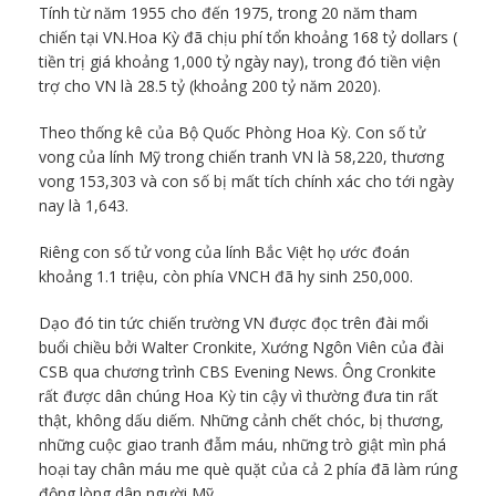
Tính từ năm 1955 cho đến 1975, trong 20 năm tham
chiến tại VN.Hoa Kỳ đã chịu phí tổn khoảng 168 tỷ dollars (
tiền trị giá khoảng 1,000 tỷ ngày nay), trong đó tiền viện
trợ cho VN là 28.5 tỷ (khoảng 200 tỷ năm 2020).
Theo thống kê của Bộ Quốc Phòng Hoa Kỳ. Con số tử
vong của lính Mỹ trong chiến tranh VN là 58,220, thương
vong 153,303 và con số bị mất tích chính xác cho tới ngày
nay là 1,643.
Riêng con số tử vong của lính Bắc Việt họ ước đoán
khoảng 1.1 triệu, còn phía VNCH đã hy sinh 250,000.
Dạo đó tin tức chiến trường VN được đọc trên đài mổi
buổi chiều bởi Walter Cronkite, Xướng Ngôn Viên của đài
CSB qua chương trình CBS Evening News. Ông Cronkite
rất được dân chúng Hoa Kỳ tin cậy vì thường đưa tin rất
thật, không dấu diếm. Những cảnh chết chóc, bị thương,
những cuộc giao tranh đẫm máu, những trò giật mìn phá
hoại tay chân máu me què quặt của cả 2 phía đã làm rúng
động lòng dân người Mỹ.