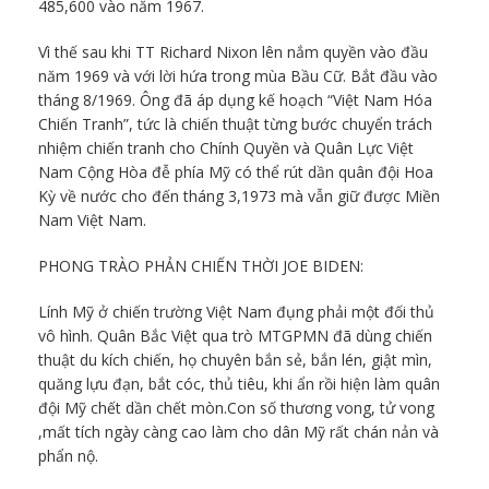
485,600 vào năm 1967.
Vì thế sau khi TT Richard Nixon lên nắm quyền vào đầu
năm 1969 và với lời hứa trong mùa Bầu Cữ. Bắt đầu vào
tháng 8/1969. Ông đã áp dụng kế hoạch “Việt Nam Hóa
Chiến Tranh”, tức là chiến thuật từng bước chuyển trách
nhiệm chiến tranh cho Chính Quyền và Quân Lực Việt
Nam Cộng Hòa đễ phía Mỹ có thể rút dần quân đội Hoa
Kỳ về nước cho đến tháng 3,1973 mà vẫn giữ được Miền
Nam Việt Nam.
PHONG TRÀO PHẢN CHIẾN THỜI JOE BIDEN:
Lính Mỹ ở chiến trường Việt Nam đụng phải một đối thủ
vô hình. Quân Bắc Việt qua trò MTGPMN đã dùng chiến
thuật du kích chiến, họ chuyên bắn sẻ, bắn lén, giật mìn,
quăng lựu đạn, bắt cóc, thủ tiêu, khi ẩn rồi hiện làm quân
đội Mỹ chết dần chết mòn.Con số thương vong, tử vong
,mất tích ngày càng cao làm cho dân Mỹ rất chán nản và
phẩn nộ.