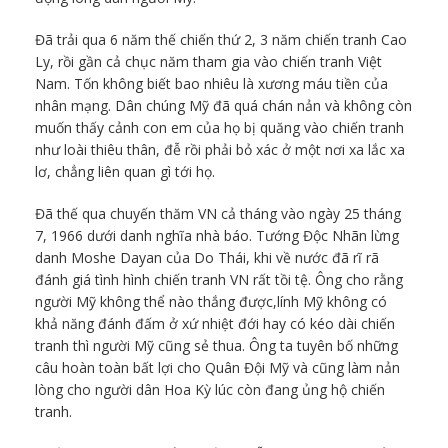
Đã trải qua 6 năm thế chiến thứ 2, 3 năm chiến tranh Cao
Ly, rồi gần cả chục năm tham gia vào chiến tranh Việt
Nam. Tốn không biết bao nhiêu là xương máu tiền của
nhân mạng. Dân chúng Mỹ đã quá chán nản và không còn
muốn thấy cảnh con em của họ bị quăng vào chiến tranh
như loài thiêu thân, đễ rồi phải bỏ xác ở một nơi xa lắc xa
lơ, chẳng liên quan gì tới họ.
Đã thế qua chuyến thăm VN cả tháng vào ngày 25 tháng
7, 1966 dưới danh nghĩa nhà báo. Tướng Độc Nhãn lừng
danh Moshe Dayan của Do Thái, khi về nước đã rĩ rã
đánh giá tình hình chiến tranh VN rất tồi tệ. Ông cho rằng
người Mỹ không thể nào thắng được,lính Mỹ không có
khả năng đánh đấm ở xứ nhiệt đới hay có kéo dài chiến
tranh thì người Mỹ cũng sẻ thua. Ông ta tuyên bố những
câu hoàn toàn bất lợi cho Quân Đội Mỹ và cũng làm nản
lòng cho người dân Hoa Kỳ lúc còn đang ủng hộ chiến
tranh.