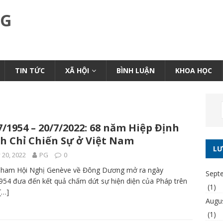
NG
TIN TỨC
XÃ HỘI
BÌNH LUẬN
KHOA HỌC
7/1954 – 20/7/2022: 68 năm Hiệp Định
h Chỉ Chiến Sự ở Việt Nam
LƯ
y 20, 2022
PG
0
Pham Hội Nghị Genève về Đông Dương mở ra ngày
Sept
954 đưa đến kết quả chấm dứt sự hiện diện của Pháp trên
(1)
[…]
Augu
(1)