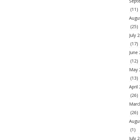
Sept
(11)
Augu
(25)
July 
(17)
June
(12)
May 
(13)
April
(26)
Marc
(26)
Augu
(1)
July 