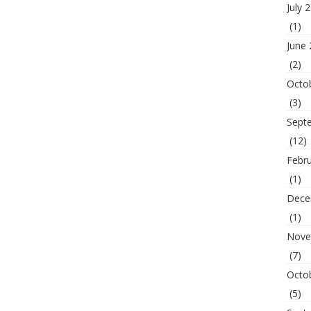
July 
(1)
June
(2)
Octo
(3)
Sept
(12)
Febr
(1)
Dece
(1)
Nove
(7)
Octo
(5)