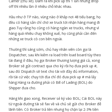
Carrier (chủ xe). Đâm ra khi pick up thì 1 lần nhưng drop
off thì nhiều lần ở nhiều chỗ khác nhau.
Hầu như ở TP nào, vùng nào ở khắp nơi 48 tiểu bang, họ
đều có hàng sẳn chỉ chờ xe truck tới nhận hàng mang đi
giao.Tuy rằng họ cũng có hàng ngàn xe trucks, nhưng vì
hàng quá nhiều chạy không xuể, họ cũng phải cần đến
những xe truck cò con bên ngoài.
Thường thì sáng sớm, chủ hay nhân viên còn gọi là
Dispatcher, sau khi kiếm ra load trên load board tùy theo
tài đang ở đâu, họ gọi Broker thương lượng giá cả, xong
Broker sẽ gửi contract qua cho ký rồi họ đưa pick up #,
sau đó Dispatch sẽ text cho tài với đầy đủ information,
rồi tài cứ việc chạy tới địa chỉ đó đưa pick up # mà lấy
hàng.Hàng ra đường phải có Bill of Lading (BOL) do
Shipper đưa cho.
Hàng khi giao xong, Receiver sẻ ký vào BOL; Cái BOL này
từ ngoài đường tài sẽ fax về và chủ sẽ gửi cho Broker đễ
lãnh tiền. Có Broker trả liền nhưng họ chận lại 2-3% tiền