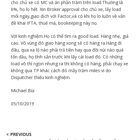
cho chủ xe có MC và ăn phần trăm trên load.Thường là
6%, họ lo hết. Xin Broker approval cho chủ xe, lấy load
mổi ngày,giao dịch với Factor,và có khi họ lo luôn về vấn
đề khai IFTA, thuế má, bookeeping này nọ.
Với kinh nghiệm.Họ có thể tìm ra good load. Hàng nhẹ, giá
cao. Vô vùng đó giao hàng xong sẽ có hàng ra.Hàng đi
đâu, qua xa lộ nào phải trả tiền hay qua đồi núi nào quá
tốn dầu, họ tính sẳn trước khi lấy cái load đó. Có những
load vô thì ngon nhưng ra thì không có hàng, phải chạy xe
không qua TP khác cách đó mấy trăm miles vì do
Dispatcher thiếu kinh nghiệm.
Michael Bùi
05/10/2019
PREVIOUS