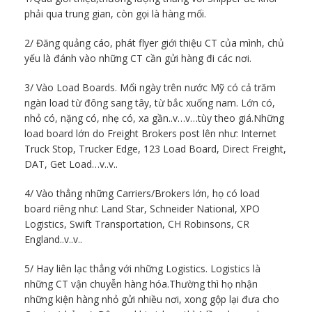
phải qua trung gian, còn gọi là hàng mối.
2/ Đăng quảng cáo, phát flyer giới thiệu CT của mình, chủ
yếu là đánh vào những CT cần gửi hàng đi các nơi.
3/ Vào Load Boards. Mổi ngày trên nước Mỹ có cả trăm
ngàn load từ đông sang tây, từ bắc xuống nam. Lớn có,
nhỏ có, nặng có, nhẹ có, xa gần..v…v…tùy theo giá.Những
load board lớn do Freight Brokers post lên như: Internet
Truck Stop, Trucker Edge, 123 Load Board, Direct Freight,
DAT, Get Load…v..v..
4/ Vào thẳng những Carriers/Brokers lớn, họ có load
board riêng như: Land Star, Schneider National, XPO
Logistics, Swift Transportation, CH Robinsons, CR
England..v..v..
5/ Hay liên lạc thẳng với những Logistics. Logistics là
những CT vận chuyễn hàng hóa.Thường thì họ nhận
những kiện hàng nhỏ gửi nhiều nơi, xong gộp lại đưa cho