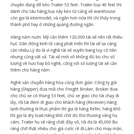
chuyên dùng đễ kéo Trailer 53 feet .Trailer loại 40 feet thì
dành cho tàu hàng,loại này kéo từ cảng về warehouse
còn gọi là intermodel, và ngắn hơn nửa thì chỉ thấy trong
thành phố hay ở những quảng đường ngắn.
Hàng năm nước Mỹ cần thêm 120,000 tài xế nên rất thiếu
hụt. Dân đông kinh tế càng phát triển thì tài xế lại càng
cần nhiều.Lý do là vì nghề tài xế xuyên bang tuy có tiền
nhưng cũng vất vả. Tài xế mới vô không đủ bù cho số
lượng về hưu hay bỏ nghề, cộng với số lượng tài xế cần
thêm cho hàng năm .
Nghề vận chuyễn hàng hóa cũng đơn giản: Công ty gửi
hàng (Shipper) đưa mối cho Freight Broker, Broker đưa
cho chủ xe có thùng 53 feet, chủ xe giao cho tài chạy đi
lấy, rồi tài đem đi giao cho khách hàng (Receiver).Hàng
lạnh thường là thực phẩm thì gọi là hàng Refer, hàng khô
thì gọi là dry load.Hàng khô chỡ đủ thứ thượng vàng hạ
cám, Trailer họ sẽ ráng chất đầy vô, tối đa là 45,000 lbs
ráng chỡ thật nhiều cho giá cước rẽ đi.Làm chủ may mắn,