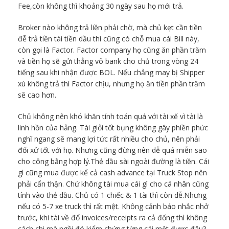
Fee,còn không thì khoảng 30 ngày sau họ mới trả.
Broker nào không trả liền phải chờ, mà chủ kẹt cần tiền
đễ trả tiền tài tiền dầu thì cũng có chỗ mua cái Bill này,
còn gọi là Factor. Factor company họ cũng ăn phần trăm
và tiền họ sẽ gửi thẳng vô bank cho chủ trong vòng 24
tiếng sau khi nhận được BOL. Nếu chẳng may bị Shipper
xù không trả thì Factor chịu, nhưng họ ăn tiền phần trăm
sẽ cao hơn.
Chủ không nên khó khăn tính toán quá với tài xế vì tài là
linh hồn của hảng. Tài giỏi tốt bụng không gây phiền phức
nghĩ ngang sẽ mang lợi tức rất nhiều cho chủ, nên phải
đối xử tốt với họ. Nhưng cũng đừng nên dễ quá miễn sao
cho công bằng hợp lý.Thẻ dầu sài ngoài đường là tiền. Cái
gì cũng mua được kể cả cash advance tại Truck Stop nên
phải cẩn thận. Chứ không tài mua cái gì cho cá nhân cũng
tính vào thẻ dầu. Chủ có 1 chiếc & 1 tài thì còn dễ.Nhưng
nếu có 5-7 xe truck thì rất mệt. Không cảnh báo nhắc nhở
trước, khi tài về đổ invoices/receipts ra cả đống thì không
cách chi mà ngồi đó kiểm chứng từng cái một được đâu?