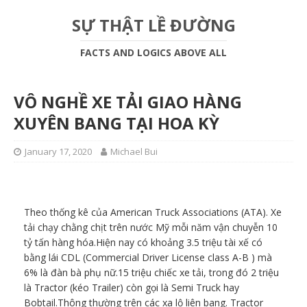
SỰ THẬT LỀ ĐƯỜNG
FACTS AND LOGICS ABOVE ALL
VÔ NGHỀ XE TẢI GIAO HÀNG
XUYÊN BANG TẠI HOA KỲ
January 17, 2020
Michael Bui
Theo thống kê của American Truck Associations (ATA). Xe
tải chạy chằng chịt trên nước Mỹ mỗi năm vận chuyễn 10
tỷ tấn hàng hóa.Hiện nay có khoảng 3.5 triệu tài xế có
bằng lái CDL (Commercial Driver License class A-B ) mà
6% là đàn bà phụ nữ.15 triệu chiếc xe tải, trong đó 2 triệu
là Tractor (kéo Trailer) còn gọi là Semi Truck hay
Bobtail.Thông thường trên các xa lộ liên bang. Tractor