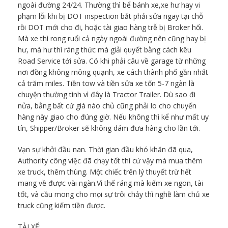
ngoài đường 24/24. Thường thì bể bánh xe,xe hư hay vi
phạm lỗi khi bị DOT inspection bắt phải sửa ngay tại chỗ
rồi DOT mới cho đi, hoặc tài giao hàng trễ bị Broker hối.
Mà xe thì rong ruổi cả ngày ngoài đường nên cũng hay bị
hư, mà hư thì ráng thức mà giải quyết bằng cách kêu
Road Service tới sửa. Có khi phải câu về garage từ những
nơi đồng không mông quạnh, xe cách thành phố gần nhất
cả trăm miles. Tiền tow và tiền sửa xe tốn 5-7 ngàn là
chuyện thường tình vì đây là Tractor Trailer. Dù sao đi
nửa, bằng bất cứ giá nào chủ cũng phải lo cho chuyến
hàng này giao cho đúng giờ. Nếu không thì kể như mất uy
tín, Shipper/Broker sẽ không dám đưa hàng cho lần tới.
Vạn sự khởi đầu nan. Thời gian đầu khó khăn đã qua,
Authority công việc đã chạy tốt thì cứ vậy mà mua thêm
xe truck, thêm thùng. Một chiếc trên lý thuyết trừ hết
mang về được vài ngàn.Vì thế ráng mà kiếm xe ngon, tài
tốt, và cầu mong cho mọi sự trôi chảy thì nghề làm chủ xe
truck cũng kiếm tiền được.
TÀI XẾ: