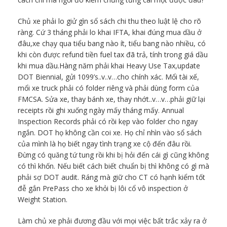
Chủ xe phải lo giử gìn sổ sách chi thu theo luật lệ cho rõ
ràng. Cứ 3 tháng phải lo khai IFTA, khai đúng mua dầu ở
đâu,xe chạy qua tiểu bang nào ít, tiểu bang nào nhiều, có
khi còn được refund tiền fuel tax đã trả, tính trong giá dầu
khi mua dầu.Hàng năm phải khai Heavy Use Tax,update
DOT Biennial, gửi 1099’s..v..v…cho chính xác. Mổi tài xế,
mổi xe truck phải có folder riêng và phải dùng form của
FMCSA. Sửa xe, thay bánh xe, thay nhớt..v…v…phải giữ lại
receipts rồi ghi xuống ngày mấy tháng mấy. Annual
Inspection Records phải có rồi kẹp vào folder cho ngay
ngắn. DOT họ không cần coi xe. Họ chỉ nhìn vào sổ sách
của mình là họ biết ngay tình trạng xe cộ đến đâu rồi.
Đừng có quăng tứ tung rồi khi bị hỏi đến cái gì cũng không
có thì khốn. Nếu biết cách biết chuẩn bị thì không có gì mà
phải sợ DOT audit. Ráng mà giữ cho CT có hạnh kiểm tốt
đễ gắn PrePass cho xe khỏi bị lôi cổ vô inspection ở
Weight Station.
Làm chủ xe phải đương đầu với mọi việc bất trắc xảy ra ở