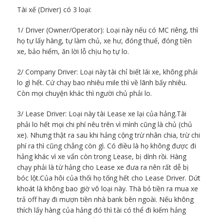
Tài xế (Driver) có 3 loại:
1/ Driver (Owner/Operator): Loại này nếu có MC riêng, thì
họ tự lấy hàng, tự làm chủ, xe hư, đóng thuế, đóng tiền
xe, bảo hiểm, ăn lời lỗ chịu họ tự lo.
2/ Company Driver: Loại này tài chỉ biết lái xe, không phải
lo gì hết. Cứ chạy bao nhiêu mile thì về lãnh bấy nhiêu.
Còn mọi chuyện khác thì người chủ phải lo.
3/ Lease Driver: Loại này tài Lease xe lại của hảng.Tài
phải lo hết mọi chi phí nêu trên vì mình cũng là chủ (chủ
xe). Nhưng thật ra sau khi hảng cộng trừ nhân chia, trừ chi
phí ra thì cũng chẳng còn gì. Có điều là họ không được đi
hảng khác vì xe vẩn còn trong Lease, bị dính rồi. Hàng
chạy phải là từ hảng cho Lease xe đưa ra nên rất dễ bị
bóc lột.Của hôi của thối họ tống hết cho Lease Driver. Dứt
khoát là không bao giờ vô loại này. Thà bỏ tiền ra mua xe
trả off hay đi mượn tiền nhà bank bên ngoài. Nếu không
thích lấy hàng của hảng đó thì tài có thể đi kiếm hảng