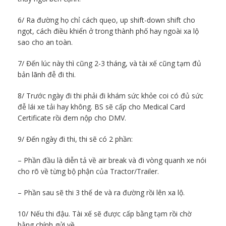
6/ Ra đường họ chỉ cách quẹo, up shift-down shift cho
ngọt, cách điều khiển ở trong thành phố hay ngoài xa lộ
sao cho an toàn.
7/ Đến lúc này thì cũng 2-3 tháng, và tài xế cũng tạm đủ
bản lãnh đễ đi thi.
8/ Trước ngày đi thi phải đi khám sức khỏe coi có đủ sức
đễ lái xe tải hay không. BS sẽ cấp cho Medical Card
Certificate rồi đem nộp cho DMV.
9/ Đến ngày đi thi, thi sẽ có 2 phần:
– Phần đầu là diễn tả về air break và đi vòng quanh xe nói
cho rõ về từng bộ phận của Tractor/Trailer.
– Phần sau sẽ thi 3 thế de và ra đường rồi lên xa lộ.
10/ Nếu thi đậu. Tài xế sẽ được cấp bằng tạm rồi chờ
bằng chính gửi về.