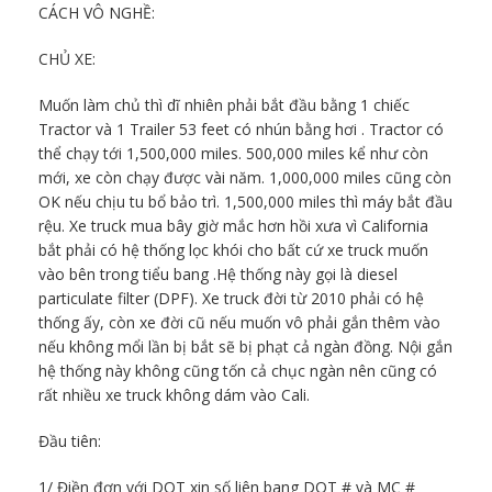
CÁCH VÔ NGHỀ:
CHỦ XE:
Muốn làm chủ thì dĩ nhiên phải bắt đầu bằng 1 chiếc
Tractor và 1 Trailer 53 feet có nhún bằng hơi . Tractor có
thể chạy tới 1,500,000 miles. 500,000 miles kể như còn
mới, xe còn chạy được vài năm. 1,000,000 miles cũng còn
OK nếu chịu tu bổ bảo trì. 1,500,000 miles thì máy bắt đầu
rệu. Xe truck mua bây giờ mắc hơn hồi xưa vì California
bắt phải có hệ thống lọc khói cho bất cứ xe truck muốn
vào bên trong tiểu bang .Hệ thống này gọi là diesel
particulate filter (DPF). Xe truck đời từ 2010 phải có hệ
thống ấy, còn xe đời cũ nếu muốn vô phải gắn thêm vào
nếu không mổi lần bị bắt sẽ bị phạt cả ngàn đồng. Nội gắn
hệ thống này không cũng tốn cả chục ngàn nên cũng có
rất nhiều xe truck không dám vào Cali.
Đầu tiên:
1/ Điền đơn với DOT xin số liên bang DOT # và MC #