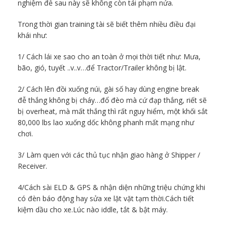
nghiệm đễ sau này sẽ không còn tái phạm nửa.
Trong thời gian training tài sẽ biết thêm nhiều điều đại
khái như:
1/ Cách lái xe sao cho an toàn ở mọi thời tiết như: Mưa,
bão, gió, tuyết ..v..v…để Tractor/Trailer không bị lật.
2/ Cách lên đồi xuống núi, gài số hay dùng engine break
đễ thắng không bị cháy…đổ đèo mà cứ đạp thắng, riết sẽ
bị overheat, mà mất thắng thì rất nguy hiểm, một khối sắt
80,000 lbs lao xuống dốc không phanh mất mạng như
chơi.
3/ Làm quen với các thủ tục nhận giao hàng ở Shipper /
Receiver.
4/Cách sài ELD & GPS & nhận diện những triệu chứng khi
có đèn báo động hay sửa xe lặt vặt tạm thời.Cách tiết
kiệm dầu cho xe.Lúc nào iddle, tắt & bật máy.