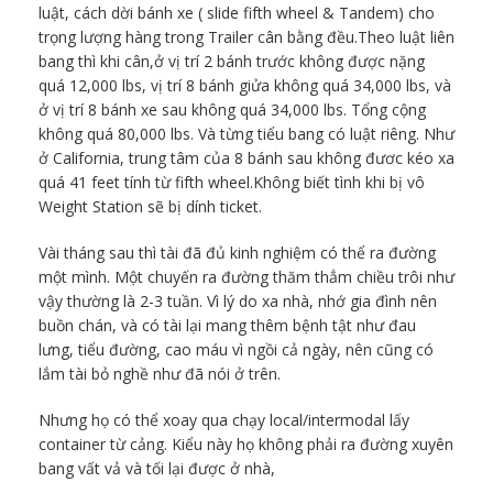
luật, cách dời bánh xe ( slide fifth wheel & Tandem) cho
trọng lượng hàng trong Trailer cân bằng đều.Theo luật liên
bang thì khi cân,ở vị trí 2 bánh trước không được nặng
quá 12,000 lbs, vị trí 8 bánh giửa không quá 34,000 lbs, và
ở vị trí 8 bánh xe sau không quá 34,000 lbs. Tổng cộng
không quá 80,000 lbs. Và từng tiểu bang có luật riêng. Như
ở California, trung tâm của 8 bánh sau không đươc kéo xa
quá 41 feet tính từ fifth wheel.Không biết tình khi bị vô
Weight Station sẽ bị dính ticket.
Vài tháng sau thì tài đã đủ kinh nghiệm có thể ra đường
một mình. Một chuyến ra đường thăm thẳm chiều trôi như
vậy thường là 2-3 tuần. Vì lý do xa nhà, nhớ gia đình nên
buồn chán, và có tài lại mang thêm bệnh tật như đau
lưng, tiểu đường, cao máu vì ngồi cả ngày, nên cũng có
lắm tài bỏ nghề như đã nói ở trên.
Nhưng họ có thể xoay qua chạy local/intermodal lấy
container từ cảng. Kiểu này họ không phải ra đường xuyên
bang vất vả và tối lại được ở nhà,