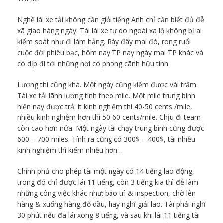
Nghề lái xe tải không cần giỏi tiếng Anh chỉ cần biết đủ đễ
xã giao hàng ngày. Tài lái xe tự do ngoài xa lộ không bị ai
kiểm soát như đi làm hảng. Rày đây mai đó, rong ruổi
cuộc đời phiêu bạc, hôm nay TP nay ngày mai TP khác và
có dịp đi tới những nơi có phong cãnh hữu tình.
Lương thì cũng khá. Một ngày cũng kiếm được vài trăm.
Tài xe tải lãnh lương tính theo mile. Một mile trung bình
hiện nay được trả: ít kinh nghiệm thì 40-50 cents /mile,
nhiều kinh nghiệm hơn thì 50-60 cents/mile. Chịu đi team
còn cao hơn nửa. Một ngày tài chạy trung bình cũng được
600 – 700 miles. Tính ra cũng có 300$ – 400$, tài nhiều
kinh nghiệm thì kiếm nhiều hơn…
Chính phủ cho phép tài một ngày có 14 tiếng lao động,
trong đó chỉ được lái 11 tiếng, còn 3 tiếng kia thì đễ làm
những công việc khác như: bảo trì & inspection, chờ lên
hàng & xuống hàng,đổ dầu, hay nghĩ giải lao. Tài phải nghĩ
30 phút nếu đã lái xong 8 tiếng, và sau khi lái 11 tiếng tài