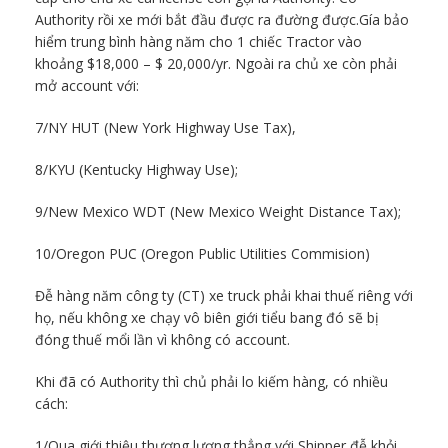
Authority rồi xe mới bắt đầu được ra đường được.Gía bảo
hiểm trung bình hàng năm cho 1 chiếc Tractor vào
khoảng $18,000 – $ 20,000/yr. Ngoài ra chủ xe còn phải
mở account với:
7/NY HUT (New York Highway Use Tax),
8/KYU (Kentucky Highway Use);
9/New Mexico WDT (New Mexico Weight Distance Tax);
10/Oregon PUC (Oregon Public Utilities Commision)
Đễ hàng năm công ty (CT) xe truck phải khai thuế riêng với
họ, nếu không xe chạy vô biên giới tiểu bang đó sẽ bị
đóng thuế mổi lần vì không có account.
Khi đã có Authority thì chủ phải lo kiếm hàng, có nhiều
cách:
1/Qua giới thiệu,thương lượng thẳng với Shipper đễ khỏi