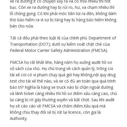
xe ra đường ít có chuyện xảy ra và có mối nhiều thì hốt
bạc. Còn xe ra đường hay bị rủi ro, hư, va chạm nhiều thì
lỗ chỏng gọng. Có khi phải móc tiền túi ra đền, không dám
thò bảo hiểm ra vì sợ bị tăng hay bị hảng bảo hiểm không
bán cho nửa.
Tất cả đều phải theo luật lệ của chính phủ Department of
Transportation (DOT); dưới sự kiểm soát chặt chẻ của
Federal Motor Carrier Safety Administration (FMCSA).
FMCSA họ rất khắt khe, hàng năm họ xuống audit hồ sơ
sổ sách của chủ. Họ chú trọng về cách quản lý, trông coi
tài xế coi có vi phạm chạy quá giờ hay không,nội quy drug
test cho tài xế thế nào, và xe có đủ an toàn qua quá trình
bảo trì? Nghĩa là hảng xe truck nào bị chận ngoài đường
và lãnh ticket càng nhiều thì hồ sơ điểm xấu càng cao, chủ
lại càng bị rờ gáy thường xuyên và bất chợt. Sau khi audit
họ sẽ cáo cáo về FMCSA và chấm điểm.Xấu quá mà
không chịu thay đổi sẽ bị rút lại licence, còn gọi là
Authority.