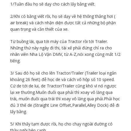
1/Tuần đầu họ sẽ dạy cho cách lấy bằng viết.
2/Khi có bằng viết rồi, họ sẽ dạy về hệ thống thắng hơi (
air break) và cách nhận diện được tất cả những bộ phận
quan trọng và cần thiết của xe.
Từ buồng lái, qua tới máy của Tractor rồi tới Trailer.
Những thứ này ngày đi thi, tài xế phải đứng chỉ ra cho
nhân viên Nha Lộ Vận DMV, từ A-Z,nói xong cũng mất 1/2
tiếng.
3/ Sau đó họ sẽ cho lên Tractor/Trailer (Trailer loại ngắn
khoảng 26 feet) đễ học de và cách vô hộp số 10 speed.
Cứ de tới de lui, de Tractor/Trailer cũng khó vì nó ngược
lại xe thường.Muốn đuôi qua phải thì xoay vô lăng qua
trái, muốn đuôi qua trái thì xoay vô lăng qua phải.Phải học
đủ 3 thế de (Straight Line Offset,Parallel,Alley Dock) đễ đi
lấy bằng.
5/ Khi thấy tạm được rồi, họ cho chạy ngoài đường có
thầy ngồi bên cạnh.