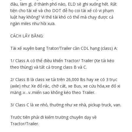
đâu, làm gì, ở thành phố nào, ELD sẽ ghi xuống hết. Rất
tiện cho tài xế và cho DOT đễ họ coi tài xế có vi phạm
luật hay không? Vi thế tài khó có thể mà chạy được cả
ngàn miles như hồi xưa.
CÁCH LẤY BẰNG:
Tài xế xuyên bang Trator/Trailer cần CDL hạng (class) A:
1/ Class A có thể điều khiển Tractor/ Trailer (Xe tải kéo
theo thùng) và tất cả trong class B và C.
2/ Class B là class xe tải trên 26,000 lbs hay xe có 3 trục
(axle) như: Xe đổ rác, chỡ cát, xe Bus, xe cứu hỏa,xe đổ xi
măng..v…v..miển sao không kéo theo Trailer.
3/ Class C là xe nhỏ, thường như xe nhà, pickup truck, van.
Trước tiên phải đi kiếm trường chuyên dạy về
Tractor/Trailer.