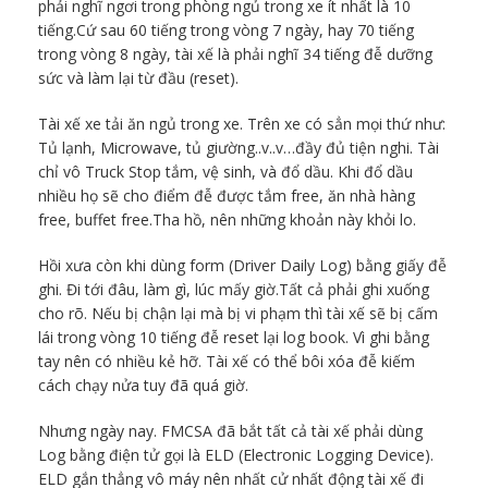
phải nghĩ ngơi trong phòng ngủ trong xe ít nhất là 10
tiếng.Cứ sau 60 tiếng trong vòng 7 ngày, hay 70 tiếng
trong vòng 8 ngày, tài xế là phải nghĩ 34 tiếng đễ dưỡng
sức và làm lại từ đầu (reset).
Tài xế xe tải ăn ngủ trong xe. Trên xe có sẳn mọi thứ như:
Tủ lạnh, Microwave, tủ giường..v..v…đầy đủ tiện nghi. Tài
chỉ vô Truck Stop tắm, vệ sinh, và đổ dầu. Khi đổ dầu
nhiều họ sẽ cho điểm đễ được tắm free, ăn nhà hàng
free, buffet free.Tha hồ, nên những khoản này khỏi lo.
Hồi xưa còn khi dùng form (Driver Daily Log) bằng giấy đễ
ghi. Đi tới đâu, làm gì, lúc mấy giờ.Tất cả phải ghi xuống
cho rõ. Nếu bị chận lại mà bị vi phạm thì tài xế sẽ bị cấm
lái trong vòng 10 tiếng đễ reset lại log book. Vì ghi bằng
tay nên có nhiều kẻ hỡ. Tài xế có thể bôi xóa đễ kiếm
cách chạy nửa tuy đã quá giờ.
Nhưng ngày nay. FMCSA đã bắt tất cả tài xế phải dùng
Log bằng điện tử gọi là ELD (Electronic Logging Device).
ELD gắn thẳng vô máy nên nhất cử nhất động tài xế đi