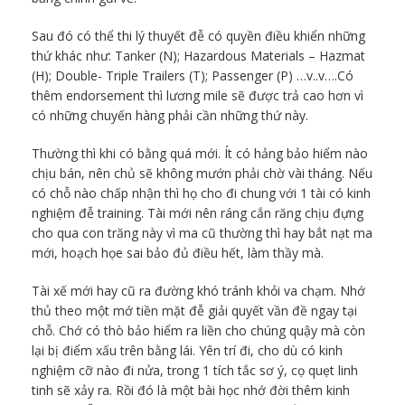
Sau đó có thể thi lý thuyết đễ có quyền điều khiển những
thứ khác như: Tanker (N); Hazardous Materials – Hazmat
(H); Double- Triple Trailers (T); Passenger (P) …v..v….Có
thêm endorsement thì lương mile sẽ được trả cao hơn vì
có những chuyến hàng phải cần những thứ này.
Thường thì khi có bằng quá mới. Ít có hảng bảo hiểm nào
chịu bán, nên chủ sẽ không mướn phải chờ vài tháng. Nếu
có chỗ nào chấp nhận thì họ cho đi chung với 1 tài có kinh
nghiệm đễ training. Tài mới nên ráng cắn răng chịu đựng
cho qua con trăng này vì ma cũ thường thì hay bắt nạt ma
mới, hoạch họe sai bảo đủ điều hết, làm thầy mà.
Tài xế mới hay cũ ra đường khó tránh khỏi va chạm. Nhớ
thủ theo một mớ tiền mặt đễ giải quyết vần đề ngay tại
chỗ. Chớ có thò bảo hiểm ra liền cho chúng quậy mà còn
lại bị điểm xấu trên bằng lái. Yên trí đi, cho dù có kinh
nghiệm cỡ nào đi nửa, trong 1 tích tắc sơ ý, cọ quẹt linh
tinh sẽ xảy ra. Rồi đó là một bài học nhớ đời thêm kinh