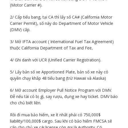
(Motor Carrier #).
2/ Cấp tiểu bang, tại CA thì lấy số CA# (California Motor
Carrier Permit), số này do Department of Motor Vehicle
(DMV) cấp.
3/ Mở IFTA account ( International Fuel Tax Agreement)
thuộc California Department of Tax and Fee,
4/ Ghi danh với UCR (Unified Carrier Registration).
5/ Lấy bản số xe Apportioned Plate, bản số xe này có
quyền chạy khắp 48 tiểu bang (trừ Hawaii và Alaska)
6/ Mở account Employer Pull Notice Program với DMV.
Đễ nếu tài có bị gì, say rượu, đụng xe hay ticket. DMV báo
cho chủ biết liền.
Rồi đi mua bảo hiểm, xe ít nhất phải có 750,000$
liability/100,000$ cargo. Sau khi có bảo hiểm FMCSA sẽ
cấp cho chủ xe cái license còn gọi là Authority. Có