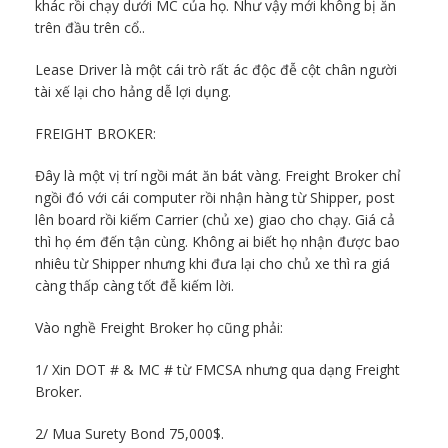
khác rồi chạy dưới MC của họ. Như vậy mới không bị ăn
trên đầu trên cổ..
Lease Driver là một cái trò rất ác độc đễ cột chân người
tài xế lại cho hảng dễ lợi dụng.
FREIGHT BROKER:
Đây là một vị trí ngồi mát ăn bát vàng. Freight Broker chỉ
ngồi đó với cái computer rồi nhận hàng từ Shipper, post
lên board rồi kiếm Carrier (chủ xe) giao cho chạy. Giá cả
thì họ ém đến tận cùng. Không ai biết họ nhận được bao
nhiêu từ Shipper nhưng khi đưa lại cho chủ xe thì ra giá
càng thấp càng tốt đễ kiếm lời.
Vào nghề Freight Broker họ cũng phải:
1/ Xin DOT # & MC # từ FMCSA nhưng qua dạng Freight
Broker.
2/ Mua Surety Bond 75,000$.